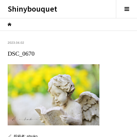
Shinybouquet
2023.04.02
DSC_0670
投稿者:
atsuko